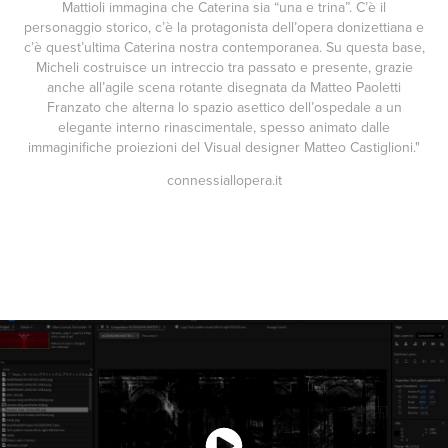
Mattioli immagina che Caterina sia “una e trina”. C’è il
personaggio storico, c’è la protagonista dell’opera donizettiana e
c’è quest’ultima Caterina nostra contemporanea. Su questa base,
Micheli costruisce un intreccio tra passato e presente, grazie
anche all’agile scena rotante disegnata da Matteo Paoletti
Franzato che alterna lo spazio asettico dell’ospedale a un
elegante interno rinascimentale, spesso animato dalle
immaginifiche proiezioni del Visual designer Matteo Castiglioni."
connessiallopera.it