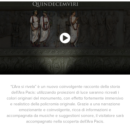
“L’Ara si rivela” è un nuovo coinvolgente racconto della storia
dell’Ara Pacis: utilizzando proiezioni di luce saranno ricreati i
colori originari del monumento, con effetto fortemente immersivo
e realistico della policromia originale. Grazie a una narrazione
emozionante e coinvolgente, ricca di informazioni e
accompagnata da musiche e suggestioni sonore, il visitatore sarà
accompagnato nella scoperta dell’Ara Pacis.