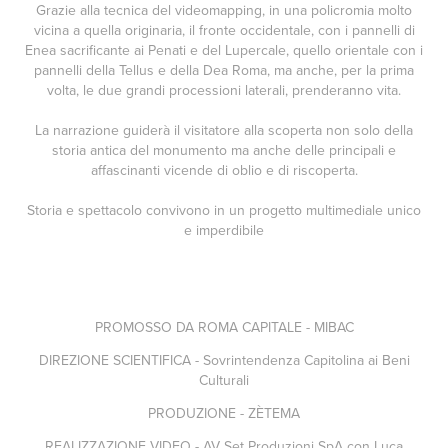
Grazie alla tecnica del videomapping, in una policromia molto
vicina a quella originaria, il fronte occidentale, con i pannelli di
Enea sacrificante ai Penati e del Lupercale, quello orientale con i
pannelli della Tellus e della Dea Roma, ma anche, per la prima
volta, le due grandi processioni laterali, prenderanno vita.
La narrazione guiderà il visitatore alla scoperta non solo della
storia antica del monumento ma anche delle principali e
affascinanti vicende di oblio e di riscoperta.
Storia e spettacolo convivono in un progetto multimediale unico
e imperdibile
PROMOSSO DA ROMA CAPITALE - MIBAC
DIREZIONE SCIENTIFICA - Sovrintendenza Capitolina ai Beni
Culturali
PRODUZIONE - ZÈTEMA
REALIZZAZIONE VIDEO - AV Set Produzioni SpA con Luca