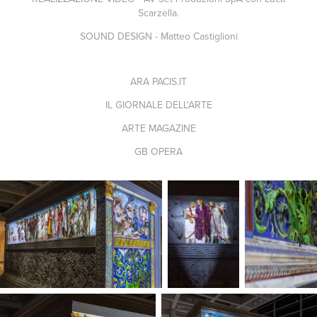
Scarzella.
SOUND DESIGN - Matteo Castiglioni
ARA PACIS.IT
IL GIORNALE DELL'ARTE
ARTE MAGAZINE
GB OPERA